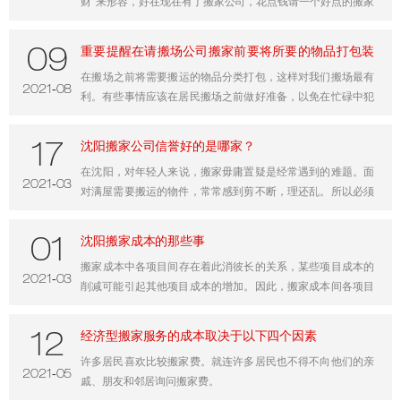
财”来形容，好在现在有了搬家公司，花点钱请一个好点的搬家
公司，什么都能解决。但是其实搬家还是有很多的小技巧，如
果我们掌握了，不仅可以省时省力，还能省钱。
重要提醒在请搬场公司搬家前要将所要的物品打包装
09
​在搬场之前将需要搬运的物品分类打包，这样对我们搬场最有
箱
-
2021
08
利。有些事情应该在居民搬场之前做好准备，以免在忙碌中犯
错，也省了不必要的开支，沈阳搬场公司提醒你搬场进程，你
应该多关注一些细节，比如有价值的物品包装存储、搬运、放
沈阳搬家公司信誉好的是哪家？
17
置程序需要由您亲自监督。最好与搬场公司协调，并将物品置
​在沈阳，对年轻人来说，搬家毋庸置疑是经常遇到的难题。面
于您自己的满意程度。类别打包对于搬场来说太好了，沈阳搬
-
2021
03
对满屋需要搬运的物件，常常感到剪不断，理还乱。所以必须
场的消费者最烦人的就是找不到东西，或者忘了。为了提高效
要找一家信誉好的搬家公司来帮忙，那么，沈阳搬家公司哪家
率，最好按类排序，然后选择框并标记它。这样搬到新家整理
比较靠谱？沈阳搬家公司信誉好的是哪家？沈阳信誉好的搬家
物品也非常方便。
沈阳搬家成本的那些事
01
公司是什么样的？信誉好的搬家公司是如何收费的？
​搬家成本中各项目间存在着此消彼长的关系，某些项目成本的
-
2021
03
削减可能引起其他项目成本的增加。因此，搬家成本间各项目
是相互关联的。
经济型搬家服务的成本取决于以下四个因素
12
许多居民喜欢比较搬家费。就连许多居民也不得不向他们的亲
-
2021
05
戚、朋友和邻居询问搬家费。